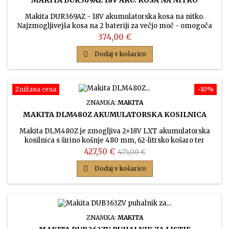
Makita DUR369AZ - 18V akumulatorska kosa na nitko.
Najzmogljivejša kosa na 2 bateriji za večjo moč - omogoča
košnjo visoke in goste trave! Model ima U-ročaj ali kolesarski
Cena
374,00 €
ročaj za udobno košnjo po ravnem terenu.

Dodaj v košarico
Znižana cena
−10%
ZNAMKA:
MAKITA
MAKITA DLM480Z AKUMULATORSKA KOSILNICA
Makita DLM480Z je zmogljiva 2×18V LXT akumulatorska
kosilnica s širino košnje 480 mm, 62-litrsko košaro ter
funkcijami zbiranja, mulčenja in zadnjega izmeta – brez
Cena
Običajna
427,50 €
475,00 €
akumulatorjev in polnilnika.
cena

Dodaj v košarico
ZNAMKA:
MAKITA