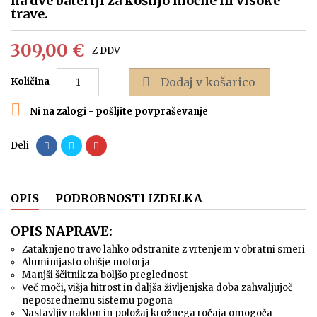
na dve bateriji za košnjo močne in visoke
trave.
309,00 €
Z DDV

Dodaj v košarico
Količina

Ni na zalogi - pošljite povpraševanje
Deli
OPIS
PODROBNOSTI IZDELKA
OPIS NAPRAVE:
Zataknjeno travo lahko odstranite z vrtenjem v obratni smeri
Aluminijasto ohišje motorja
Manjši ščitnik za boljšo preglednost
Več moči, višja hitrost in daljša življenjska doba zahvaljujoč
neposrednemu sistemu pogona
Nastavljiv naklon in položaj krožnega ročaja omogoča