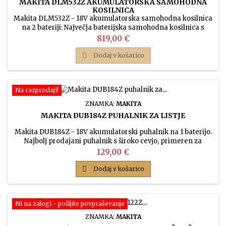
MAKITA DLM532Z AKUMULATORSKA SAMOHODNA
KOSILNICA
Makita DLM532Z - 18V akumulatorska samohodna kosilnica
na 2 bateriji. Največja baterijska samohodna kosilnica s
širino bobna 53 cm ima kovinsko ohišje in robustno zasnovo.
Cena
819,00 €
Idealna za košnjo večjih površin.

Dodaj v košarico
Na razprodaji!
ZNAMKA:
MAKITA
MAKITA DUB184Z PUHALNIK ZA LISTJE
Makita DUB184Z - 18V akumulatorski puhalnik na 1 baterijo.
Najbolj prodajani puhalnik s široko cevjo, primeren za
pihanje listja na večini manjših parcel.
Cena
129,00 €

Dodaj v košarico
Ni na zalogi - pošljite povpraševanje
ZNAMKA:
MAKITA