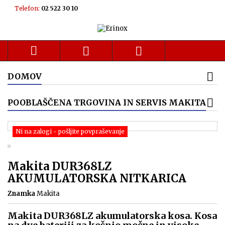
Telefon:
02 522 30 10



DOMOV
POOBLAŠČENA TRGOVINA IN SERVIS MAKITA
Ni na zalogi - pošljite povpraševanje
Makita DUR368LZ
AKUMULATORSKA NITKARICA
Znamka
Makita
Makita DUR368LZ akumulatorska kosa. Kosa