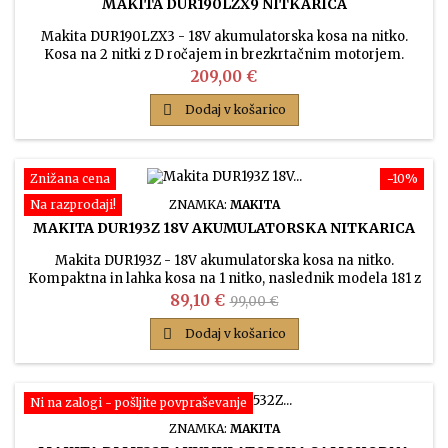
MAKITA DUR190LZX9 NITKARICA
Makita DUR190LZX3 - 18V akumulatorska kosa na nitko.
Kosa na 2 nitki z D ročajem in brezkrtačnim motorjem.
Samodejno prilagajanje števila vrtljajev glede na
Cena
209,00 €
obremenitev.

Dodaj v košarico
Znižana cena
−10%
Na razprodaji!
ZNAMKA:
MAKITA
MAKITA DUR193Z 18V AKUMULATORSKA NITKARICA
Makita DUR193Z - 18V akumulatorska kosa na nitko.
Kompaktna in lahka kosa na 1 nitko, naslednik modela 181 z
nastavljivo glavo (5 položajev) in raztegljivim ročajem.
Cena
Običajna
89,10 €
99,00 €
cena

Dodaj v košarico
Ni na zalogi - pošljite povpraševanje
ZNAMKA:
MAKITA