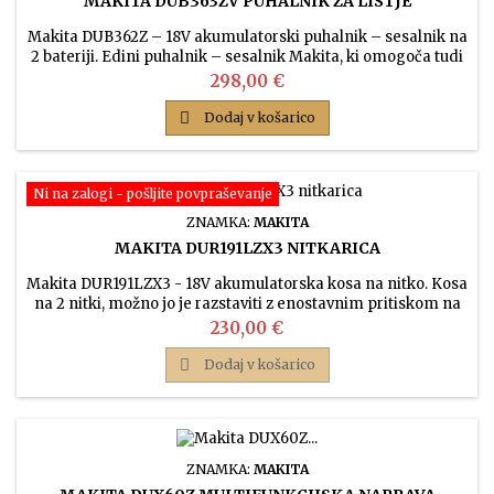
MAKITA DUB363ZV PUHALNIK ZA LISTJE
Makita DUB362Z – 18V akumulatorski puhalnik – sesalnik na
2 bateriji. Edini puhalnik – sesalnik Makita, ki omogoča tudi
sesanje listja. Komplet z vrečo in različnimi šobami, listje
Cena
298,00 €
posesa, zmelje in shrani v priloženo vrečo.

Dodaj v košarico
Ni na zalogi - pošljite povpraševanje
ZNAMKA:
MAKITA
MAKITA DUR191LZX3 NITKARICA
Makita DUR191LZX3 - 18V akumulatorska kosa na nitko. Kosa
na 2 nitki, možno jo je razstaviti z enostavnim pritiskom na
gumb - idealno za prevoz na avtomobilu!
Cena
230,00 €

Dodaj v košarico
ZNAMKA:
MAKITA