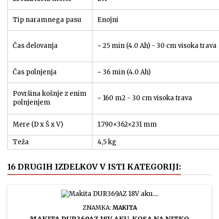
Tip naramnega pasu
Enojni
Čas delovanja
~ 25 min (4.0 Ah) - 30 cm visoka trava
Čas polnjenja
~ 36 min (4.0 Ah)
Površina košnje z enim
~ 160 m2 - 30 cm visoka trava
polnjenjem
Mere (D x Š x V)
1.790×362×231 mm
Teža
4,5 kg
16 DRUGIH IZDELKOV V ISTI KATEGORIJI:
ZNAMKA:
MAKITA
MAKITA DUR369AZ 18V AKU. KOSA NA NITKO