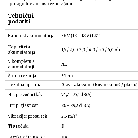
prilagoditev na ustrezno višino
Tehnični
podatki
Napetost akumulatorja
36 V (18 + 18 V) LXT
Kapaciteta
1,5 / 2,0 / 3,0 / 4,0 / 5,0 / 6,0 Ah
akumulatorja
V kompletu z
NE
akumulatorji
Širina rezanja
35 cm
Rezalna oprema
Glava z laksom / kovinski nož / plastič
Hrup: zvočni tlak
74,7 - 75,1 dB(A)
Hrup: glasnost
86 - 89,2 dB(A)
Vibracije: prosti tek
2,5 m/s²
Tip ročaja
D
Brezkrtačni motor
DA