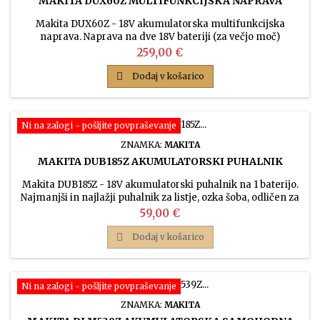
MAKITA DUX60Z MULTIFUNKCIJSKA NAPRAVA
Makita DUX60Z - 18V akumulatorska multifunkcijska
naprava. Naprava na dve 18V bateriji (za večjo moč)
omogoča uporabo 13 različnih nastavkov od kose do škarij,
Cena
259,00 €
kultivatorja in verižne žage. Idealno za zahtevnejša opravila
na vrtu in okrog hiše za vse, ki potrebujejo več vrst vrtnega

Dodaj v košarico
orodja in tako ne rabijo kupiti vsakega posebej - dokupi se
samo nastavke!
Ni na zalogi - pošljite povpraševanje
ZNAMKA:
MAKITA
MAKITA DUB185Z AKUMULATORSKI PUHALNIK
Makita DUB185Z - 18V akumulatorski puhalnik na 1 baterijo.
Najmanjši in najlažji puhalnik za listje, ozka šoba, odličen za
uporabo na manjših parcelah in dovozih. Enak modelu
Cena
59,00 €
DUB186, razlika je v krajši cevi (šobi).

Dodaj v košarico
Ni na zalogi - pošljite povpraševanje
ZNAMKA:
MAKITA