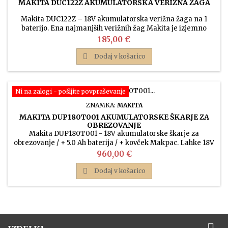
MAKITA DUC122Z AKUMULATORSKA VERIŽNA ŽAGA
Makita DUC122Z – 18V akumulatorska verižna žaga na 1
baterijo. Ena najmanjših verižnih žag Makita je izjemno
lahka in ima meč dolžine 115 mm. Ker je lahka, omogoča
Cena
185,00 €
delo z eno roko, idealno za obrezovanje sadnega drevja!

Dodaj v košarico
Ni na zalogi - pošljite povpraševanje
ZNAMKA:
MAKITA
MAKITA DUP180T001 AKUMULATORSKE ŠKARJE ZA
OBREZOVANJE
Makita DUP180T001 - 18V akumulatorske škarje za
obrezovanje / + 5.0 Ah baterija / + kovček Makpac. Lahke 18V
LXT škarje, kapaciteta rezanja 30 mm, adapter za
Cena
960,00 €
akumulator se zapne na pas.

Dodaj v košarico
