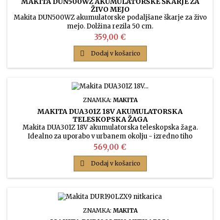
MAKITA DUN500WZ AKUMULATORSKE ŠKARJE ZA
ŽIVO MEJO
Makita DUN500WZ akumulatorske podaljšane škarje za živo
mejo. Dolžina rezila 50 cm.
Cena
359,00 €

Dodaj v košarico
ZNAMKA:
MAKITA
MAKITA DUA301Z 18V AKUMULATORSKA
TELESKOPSKA ŽAGA
Makita DUA301Z 18V akumulatorska teleskopska žaga.
Idealno za uporabo v urbanem okolju - izredno tiho
delovanje. Teleskopska palica: 2.530 - 3.762 mm.
Cena
569,00 €

Dodaj v košarico
ZNAMKA:
MAKITA