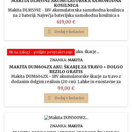
MAKITA DLM539Z AKUMULATORSKA SAMOHODNA
KOSILNICA
Makita DLM539Z - 18V akumulatorska samohodna kosilnica
na 2 bateriji. Največja baterijska samohodna kosilnica s
širino bobna 53 cm ima ohišje iz trdnega umetnega
Cena
619,00 €
materiala in je zato 12 kg lažja od kovinskega modela 532.
Idealna za košnjo večjih površin, zaradi manjše teže je košnja

Dodaj v košarico
manj zahtevna!
Ni na zalogi - pošljite povpraševanje
ZNAMKA:
MAKITA
MAKITA DUM604ZX AKU. ŠKARJE ZA TRAVO + DOLGO
REZILO GRATIS
Makita DUM604ZX - 18V akumulatorske škarje za travo z
dodanim dolgim rezilom (20 cm). Lahke in enostavne za
prirezovanje trave, dolgo rezilo pa je idealno za obrezovanje
Cena
99,00 €
manjših grmičkov in žive meje.

Dodaj v košarico
ZNAMKA:
MAKITA