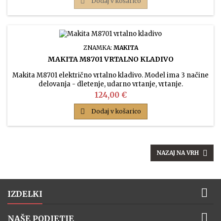

Dodaj v košarico
ZNAMKA:
MAKITA
MAKITA M8701 VRTALNO KLADIVO
Makita M8701 električno vrtalno kladivo. Model ima 3 načine
delovanja - dletenje, udarno vrtanje, vrtanje.
Cena
124,00 €

Dodaj v košarico

NAZAJ NA VRH

IZDELKI

NAŠE PODJETJE