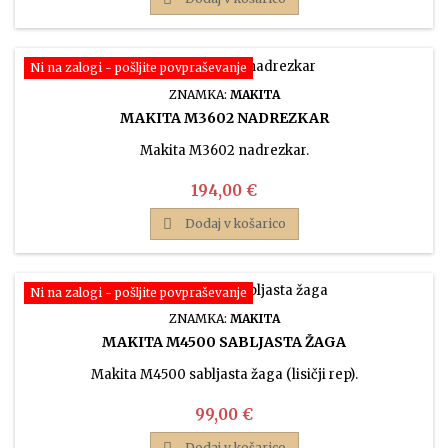
Ni na zalogi - pošljite povpraševanje
ZNAMKA:
MAKITA
MAKITA M3602 NADREZKAR
Makita M3602 nadrezkar.
Cena
194,00 €

Dodaj v košarico
Ni na zalogi - pošljite povpraševanje
ZNAMKA:
MAKITA
MAKITA M4500 SABLJASTA ŽAGA
Makita M4500 sabljasta žaga (lisičji rep).
Cena
99,00 €

Dodaj v košarico