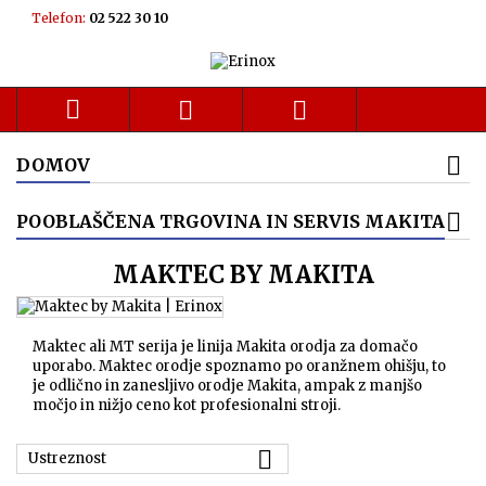
Telefon:
02 522 30 10



DOMOV
POOBLAŠČENA TRGOVINA IN SERVIS MAKITA
MAKTEC BY MAKITA
Maktec ali MT serija je linija Makita orodja za domačo
uporabo. Maktec orodje spoznamo po oranžnem ohišju, to
je odlično in zanesljivo orodje Makita, ampak z manjšo
močjo in nižjo ceno kot profesionalni stroji.

Ustreznost