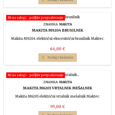
Ni na zalogi - pošljite povpraševanje
ZNAMKA:
MAKITA
MAKITA M9204 BRUSILNIK
Makita M9204 električni ekscentrični brusilnik Maktec.
Cena
64,00 €

Dodaj v košarico
Ni na zalogi - pošljite povpraševanje
ZNAMKA:
MAKITA
MAKITA M6201 VRTALNIK MEŠALNIK
Makita M6201 električni vrtalnik mešalnik Maktec.
Cena
95,00 €