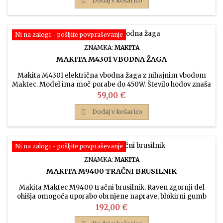

Dodaj v košarico
Ni na zalogi - pošljite povpraševanje
ZNAMKA:
MAKITA
MAKITA M4301 VBODNA ŽAGA
Makita M4301 električna vbodna žaga z nihajnim vbodom
Maktec. Model ima moč porabe do 450W. Število hodov znaša
3100 na minuto.
Cena
59,00 €

Dodaj v košarico
Ni na zalogi - pošljite povpraševanje
ZNAMKA:
MAKITA
MAKITA M9400 TRAČNI BRUSILNIK
Makita Maktec M9400 tračni brusilnik. Raven zgornji del
ohišja omogoča uporabo obrnjene naprave, blokirni gumb
omogoča neprekinjeno delovanje.
Cena
192,00 €