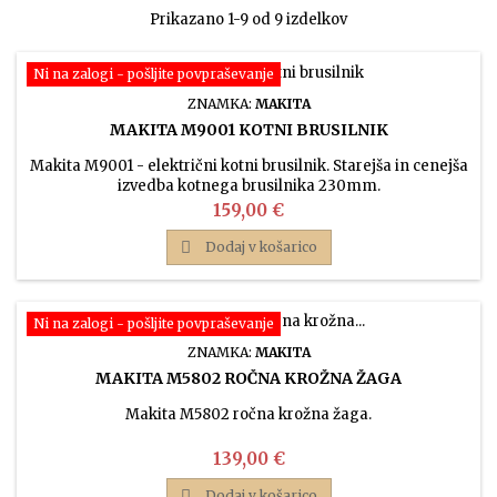
Prikazano 1-9 od 9 izdelkov
Ni na zalogi - pošljite povpraševanje
ZNAMKA:
MAKITA
MAKITA M9001 KOTNI BRUSILNIK
Makita M9001 - električni kotni brusilnik. Starejša in cenejša
izvedba kotnega brusilnika 230mm.
Cena
159,00 €

Dodaj v košarico
Ni na zalogi - pošljite povpraševanje
ZNAMKA:
MAKITA
MAKITA M5802 ROČNA KROŽNA ŽAGA
Makita M5802 ročna krožna žaga.
Cena
139,00 €

Dodaj v košarico