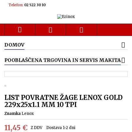
Telefon:
02 522 30 10



DOMOV
POOBLAŠČENA TRGOVINA IN SERVIS MAKITA
LIST POVRATNE ŽAGE LENOX GOLD
229x25x1.1 MM 10 TPI
Znamka
Lenox
11,45 €
Z DDV
Dostava 1-2 dni