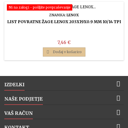
Ni na zalogi - pošljite povpraševanje
ZNAMKA:
LENOX
LIST POVRATNE ŽAGE LENOX 203X19X0.9 MM 10/14 TPI
Cena
7,46 €

Dodaj v košarico

IZDELKI

NAŠE PODJETJE

VAŠ RAČUN

KONTAKT