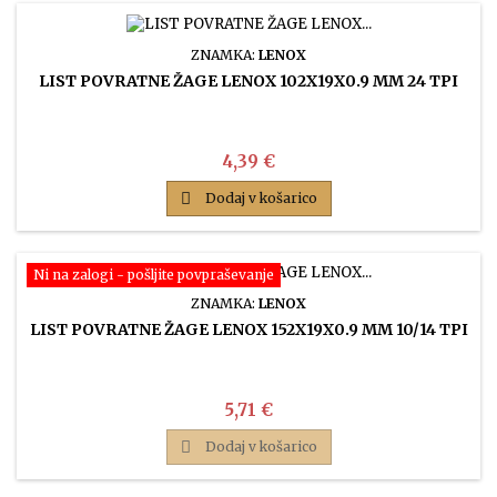
ZNAMKA:
LENOX
LIST POVRATNE ŽAGE LENOX 102X19X0.9 MM 24 TPI
Cena
4,39 €

Dodaj v košarico
Ni na zalogi - pošljite povpraševanje
ZNAMKA:
LENOX
LIST POVRATNE ŽAGE LENOX 152X19X0.9 MM 10/14 TPI
Cena
5,71 €

Dodaj v košarico