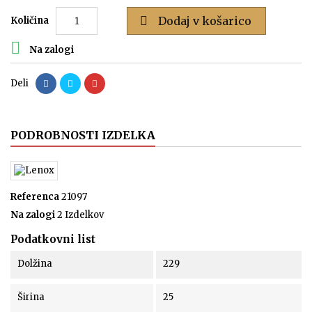

Dodaj v košarico
Količina

Na zalogi
Deli
PODROBNOSTI IZDELKA
Referenca
21097
Na zalogi
2 Izdelkov
Podatkovni list
Dolžina
229
Širina
25