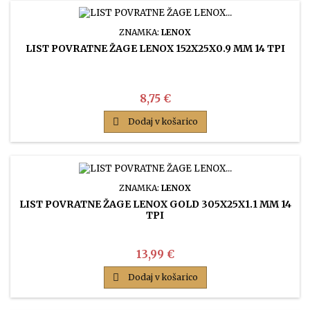
ZNAMKA:
LENOX
LIST POVRATNE ŽAGE LENOX 152X25X0.9 MM 14 TPI
Cena
8,75 €

Dodaj v košarico
ZNAMKA:
LENOX
LIST POVRATNE ŽAGE LENOX GOLD 305X25X1.1 MM 14
TPI
Cena
13,99 €

Dodaj v košarico