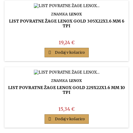
ZNAMKA:
LENOX
LIST POVRATNE ŽAGE LENOX GOLD 305X22X1.6 MM 6
TPI
Cena
19,24 €

Dodaj v košarico
ZNAMKA:
LENOX
LIST POVRATNE ŽAGE LENOX GOLD 229X22X1.6 MM 10
TPI
Cena
15,34 €

Dodaj v košarico