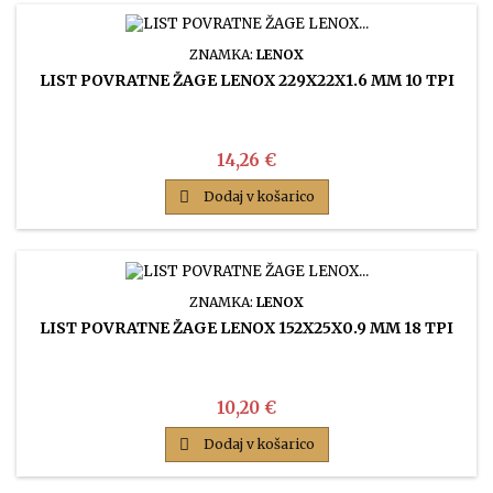
ZNAMKA:
LENOX
LIST POVRATNE ŽAGE LENOX 229X22X1.6 MM 10 TPI
Cena
14,26 €

Dodaj v košarico
ZNAMKA:
LENOX
LIST POVRATNE ŽAGE LENOX 152X25X0.9 MM 18 TPI
Cena
10,20 €

Dodaj v košarico