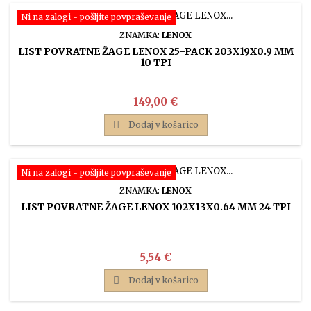
Ni na zalogi - pošljite povpraševanje
ZNAMKA:
LENOX
LIST POVRATNE ŽAGE LENOX 25-PACK 203X19X0.9 MM
10 TPI
Cena
149,00 €

Dodaj v košarico
Ni na zalogi - pošljite povpraševanje
ZNAMKA:
LENOX
LIST POVRATNE ŽAGE LENOX 102X13X0.64 MM 24 TPI
Cena
5,54 €

Dodaj v košarico