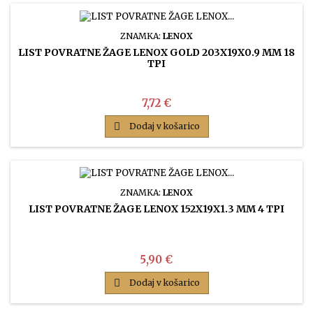
ZNAMKA:
LENOX
LIST POVRATNE ŽAGE LENOX GOLD 203X19X0.9 MM 18
TPI
Cena
7,72 €

Dodaj v košarico
ZNAMKA:
LENOX
LIST POVRATNE ŽAGE LENOX 152X19X1.3 MM 4 TPI
Cena
5,90 €

Dodaj v košarico