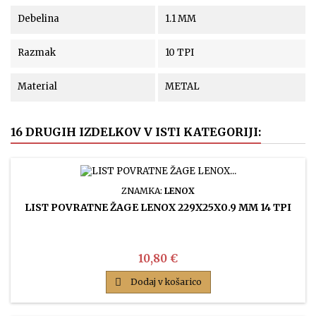
Debelina
1.1 MM
Razmak
10 TPI
Material
METAL
16 DRUGIH IZDELKOV V ISTI KATEGORIJI:
ZNAMKA:
LENOX
LIST POVRATNE ŽAGE LENOX 229X25X0.9 MM 14 TPI
Cena
10,80 €

Dodaj v košarico