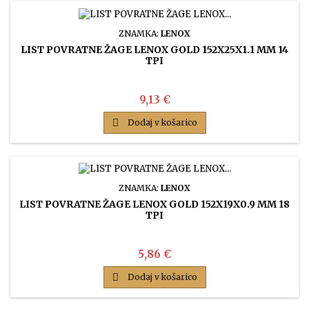
ZNAMKA:
LENOX
LIST POVRATNE ŽAGE LENOX GOLD 152X25X1.1 MM 14
TPI
Cena
9,13 €

Dodaj v košarico
ZNAMKA:
LENOX
LIST POVRATNE ŽAGE LENOX GOLD 152X19X0.9 MM 18
TPI
Cena
5,86 €

Dodaj v košarico