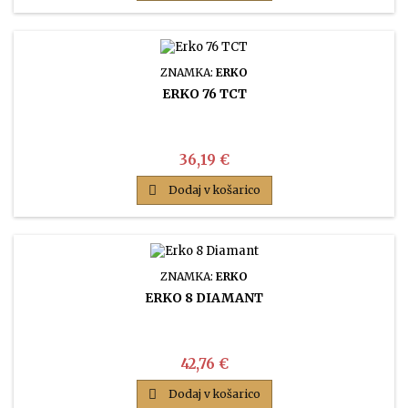
ZNAMKA:
ERKO
ERKO 76 TCT
Cena
36,19 €

Dodaj v košarico
ZNAMKA:
ERKO
ERKO 8 DIAMANT
Cena
42,76 €

Dodaj v košarico