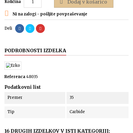

Dodaj v košarico
Količina

Ni na zalogi - pošljite povpraševanje
Deli
PODROBNOSTI IZDELKA
Referenca
48035
Podatkovni list
Premer
35
Tip
Carbide
16 DRUGIH IZDELKOV V ISTI KATEGORIJI: