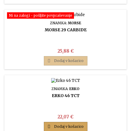
Ni na zalogi - pošljite povpraševanje
ZNAMKA:
MORSE
MORSE 29 CARBIDE
Cena
25,88 €

Dodaj v košarico
ZNAMKA:
ERKO
ERKO 46 TCT
Cena
22,07 €

Dodaj v košarico