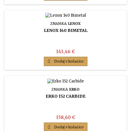
ZNAMKA:
LENOX
LENOX 140 BIMETAL
Cena
143,46 €

Dodaj v košarico
ZNAMKA:
ERKO
ERKO 152 CARBIDE
Cena
158,60 €

Dodaj v košarico