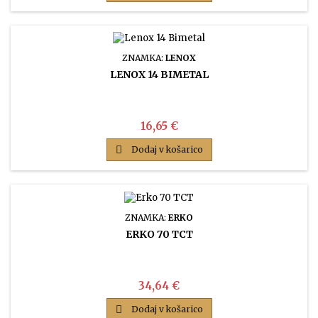
ZNAMKA:
LENOX
LENOX 14 BIMETAL
Cena
16,65 €

Dodaj v košarico
ZNAMKA:
ERKO
ERKO 70 TCT
Cena
34,64 €

Dodaj v košarico