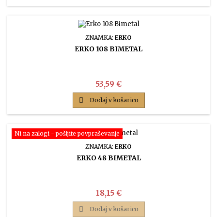
ZNAMKA:
ERKO
ERKO 108 BIMETAL
Cena
53,59 €

Dodaj v košarico
Ni na zalogi - pošljite povpraševanje
ZNAMKA:
ERKO
ERKO 48 BIMETAL
Cena
18,15 €

Dodaj v košarico