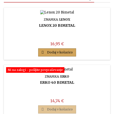
ZNAMKA:
LENOX
LENOX 20 BIMETAL
Cena
16,95 €

Dodaj v košarico
Ni na zalogi - pošljite povpraševanje
ZNAMKA:
ERKO
ERKO 40 BIMETAL
Cena
14,74 €

Dodaj v košarico