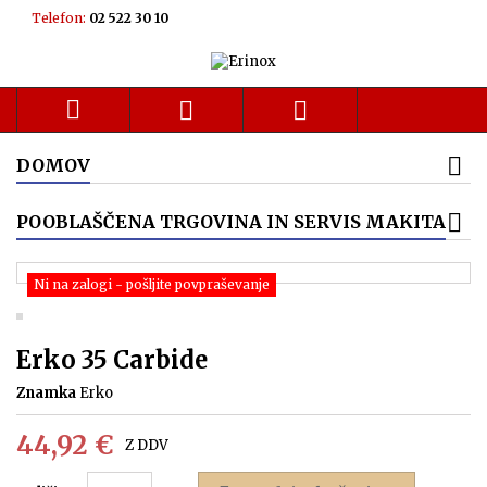
Telefon:
02 522 30 10



DOMOV
POOBLAŠČENA TRGOVINA IN SERVIS MAKITA
Ni na zalogi - pošljite povpraševanje
Erko 35 Carbide
Znamka
Erko
44,92 €
Z DDV