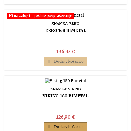
Ni na zalogi - pošljite povpraševanje
ZNAMKA:
ERKO
ERKO 168 BIMETAL
Cena
136,32 €

Dodaj v košarico
ZNAMKA:
VIKING
VIKING 180 BIMETAL
Cena
126,90 €

Dodaj v košarico