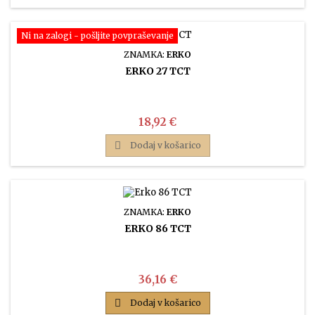
Ni na zalogi - pošljite povpraševanje
ZNAMKA:
ERKO
ERKO 27 TCT
Cena
18,92 €

Dodaj v košarico
ZNAMKA:
ERKO
ERKO 86 TCT
Cena
36,16 €

Dodaj v košarico