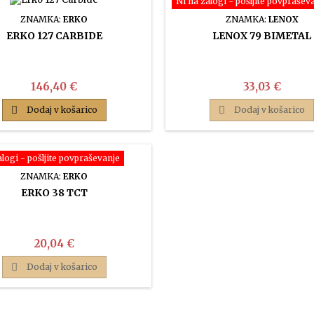
Ni na zalogi - pošljite povprašev
ZNAMKA:
ERKO
ZNAMKA:
LENOX
ERKO 127 CARBIDE
LENOX 79 BIMETAL
Cena
Cena
146,40 €
33,03 €

Dodaj v košarico

Dodaj v košarico
alogi - pošljite povpraševanje
ZNAMKA:
ERKO
ERKO 38 TCT
Cena
20,04 €

Dodaj v košarico