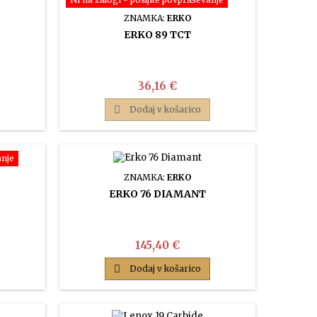
ZNAMKA:
ERKO
ERKO 89 TCT
Cena
36,16 €

Dodaj v košarico
anje
ZNAMKA:
ERKO
ERKO 76 DIAMANT
Cena
145,40 €

Dodaj v košarico