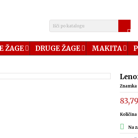

E ŽAGE
DRUGE ŽAGE
MAKITA
P
Lenox
Znamka
83,7
Količina

Na z