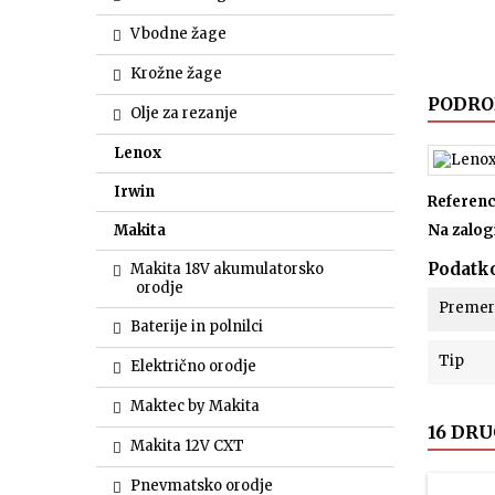
Vbodne žage
Krožne žage
PODRO
Olje za rezanje
Lenox
Irwin
Referen
Makita
Na zalog
Podatko
Makita 18V akumulatorsko
orodje
Premer
Baterije in polnilci
Tip
Električno orodje
Maktec by Makita
16 DRU
Makita 12V CXT
Pnevmatsko orodje