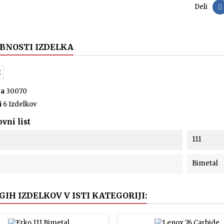
Deli
BNOSTI IZDELKA
ca
30070
i
6 Izdelkov
vni list
111
Bimetal
GIH IZDELKOV V ISTI KATEGORIJI: