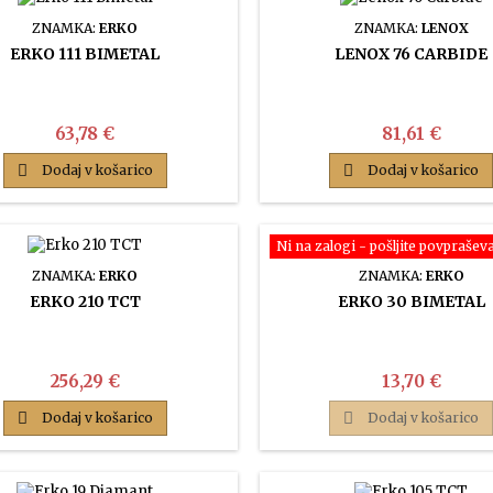
ZNAMKA:
ERKO
ZNAMKA:
LENOX
ERKO 111 BIMETAL
LENOX 76 CARBIDE
Cena
Cena
63,78 €
81,61 €

Dodaj v košarico

Dodaj v košarico
Ni na zalogi - pošljite povprašev
ZNAMKA:
ERKO
ZNAMKA:
ERKO
ERKO 210 TCT
ERKO 30 BIMETAL
Cena
Cena
256,29 €
13,70 €

Dodaj v košarico

Dodaj v košarico