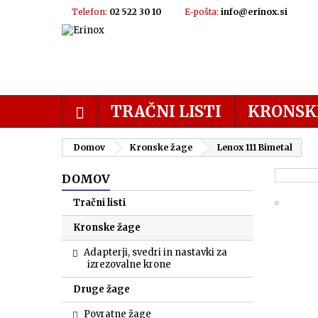
Telefon:
02 522 30 10
E-pošta:
info@erinox.si
TRAČNI LISTI
KRONSK
Domov
Kronske žage
Lenox 111 Bimetal
DOMOV
Tračni listi
Kronske žage
Adapterji, svedri in nastavki za
izrezovalne krone
Druge žage
Povratne žage