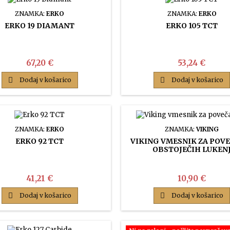
ZNAMKA:
ERKO
ZNAMKA:
ERKO
ERKO 19 DIAMANT
ERKO 105 TCT
Cena
Cena
67,20 €
53,24 €

Dodaj v košarico

Dodaj v košarico
ZNAMKA:
ERKO
ZNAMKA:
VIKING
ERKO 92 TCT
VIKING VMESNIK ZA POV
OBSTOJEČIH LUKEN
Cena
Cena
41,21 €
10,90 €

Dodaj v košarico

Dodaj v košarico