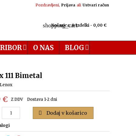
Pozdravljeni,
Prijava
ali
Ustvari račun
shopping_cart
Košarica:
0
Izdelki - 0,00 €
RIBOR
O NAS
BLOG
 111 Bimetal
Lenox
9 €
Z DDV
Dostava 1-2 dni

Dodaj v košarico
alogi