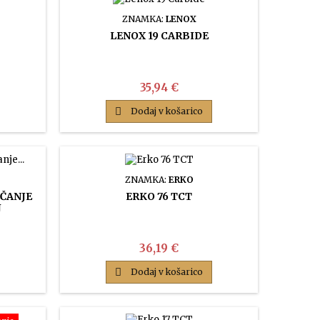
ZNAMKA:
LENOX
LENOX 19 CARBIDE
Cena
35,94 €

Dodaj v košarico
ZNAMKA:
ERKO
EČANJE
ERKO 76 TCT
J
Cena
36,19 €

Dodaj v košarico