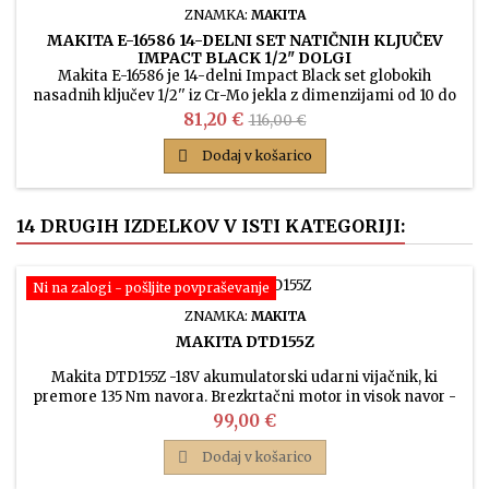
ZNAMKA:
MAKITA
MAKITA E-16586 14-DELNI SET NATIČNIH KLJUČEV
IMPACT BLACK 1/2" DOLGI
Makita E-16586 je 14-delni Impact Black set globokih
nasadnih ključev 1/2'' iz Cr-Mo jekla z dimenzijami od 10 do
32 mm za profesionalne udarne vijačnike.
Cena
Običajna
81,20 €
116,00 €
cena

Dodaj v košarico
14 DRUGIH IZDELKOV V ISTI KATEGORIJI:
Ni na zalogi - pošljite povpraševanje
ZNAMKA:
MAKITA
MAKITA DTD155Z
Makita DTD155Z -18V akumulatorski udarni vijačnik, ki
premore 135 Nm navora. Brezkrtačni motor in visok navor -
to je pravi udarni vijačnik za resno uporabo.
Cena
99,00 €

Dodaj v košarico