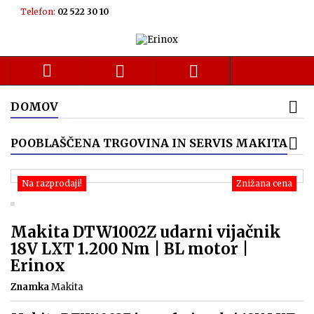
Telefon:
02 522 30 10



DOMOV
POOBLAŠČENA TRGOVINA IN SERVIS MAKITA
Na razprodaji!
Znižana cena
Makita DTW1002Z udarni vijačnik
18V LXT 1.200 Nm | BL motor |
Erinox
Znamka
Makita