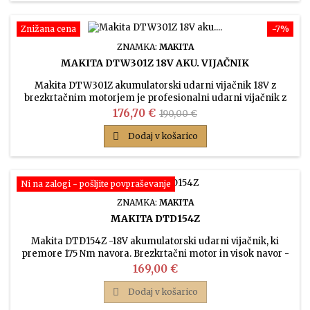
Znižana cena
−7%
ZNAMKA:
MAKITA
MAKITA DTW301Z 18V AKU. VIJAČNIK
Makita DTW301Z akumulatorski udarni vijačnik 18V z
brezkrtačnim motorjem je profesionalni udarni vijačnik z
1/2 colskim vpetjem in premore 330 Nm navora. Glavni
Cena
Običajna
176,70 €
190,00 €
namen modela je vijačenje lesnih in strojnih vijakov, npr. za
cena
industrijsko rabo.

Dodaj v košarico
Ni na zalogi - pošljite povpraševanje
ZNAMKA:
MAKITA
MAKITA DTD154Z
Makita DTD154Z -18V akumulatorski udarni vijačnik, ki
premore 175 Nm navora. Brezkrtačni motor in visok navor -
to je pravi udarni vijačnik za resno uporabo.
Cena
169,00 €

Dodaj v košarico