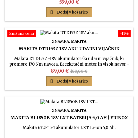
samodejnim sistemom čiščenja filtra.
Cena
559,00 €

Dodaj v košarico
Znižana cena
−11%
ZNAMKA:
MAKITA
MAKITA DTD153Z 18V AKU. UDARNI VIJAČNIK
Makita DTD153Z -18V akumulatorski udarni vijačnik, ki
premore 170 Nm navora. Brezkrtačni motor in visok navor -
to je pravi udarni vijačnik za resno uporabo.
Cena
Običajna
89,00 €
100,00 €
cena

Dodaj v košarico
ZNAMKA:
MAKITA
MAKITA BL1850B 18V LXT BATERIJA 5,0 AH | ERINOX
Makita 632F15-1 akumulator LXT Li-ion 5,0 Ah.