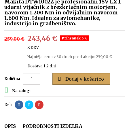
Makita DTW1002Z je profesionalni 18V LXT
udarni vijačnik z brezkrtačnim motorjem,
navorom 1.200 Nm in odvijalnim navorom
1.600 Nm. Idealen za avtomehanike,
industrijo in gradbeništvo.
243,46 €
259,00 €
Prihranek 6%
Z DDV
Najnižja cena v 30 dneh pred akcijo:
259,00 €
Dostava 1-2 dni

Dodaj v košarico
Količina

Na zalogi
Deli
OPIS
PODROBNOSTI IZDELKA