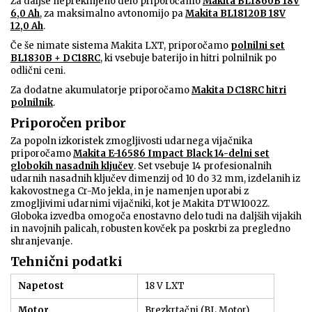
Za daljše neprekinjeno delo priporočamo
Makita BL1860B 18V
6,0 Ah
, za maksimalno avtonomijo pa
Makita BL18120B 18V
12,0 Ah
.
Če še nimate sistema Makita LXT, priporočamo
polnilni set
BL1830B + DC18RC
, ki vsebuje baterijo in hitri polnilnik po
odlični ceni.
Za dodatne akumulatorje priporočamo
Makita DC18RC hitri
polnilnik
.
Priporočen pribor
Za popoln izkoristek zmogljivosti udarnega vijačnika
priporočamo
Makita E-16586 Impact Black 14-delni set
globokih nasadnih ključev
. Set vsebuje 14 profesionalnih
udarnih nasadnih ključev dimenzij od 10 do 32 mm, izdelanih iz
kakovostnega Cr-Mo jekla, in je namenjen uporabi z
zmogljivimi udarnimi vijačniki, kot je Makita DTW1002Z.
Globoka izvedba omogoča enostavno delo tudi na daljših vijakih
in navojnih palicah, robusten kovček pa poskrbi za pregledno
shranjevanje.
Tehnični podatki
Napetost
18 V LXT
Motor
Brezkrtačni (BL Motor)