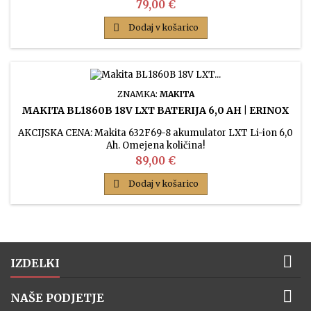
Cena
79,00 €

Dodaj v košarico
ZNAMKA:
MAKITA
MAKITA BL1860B 18V LXT BATERIJA 6,0 AH | ERINOX
AKCIJSKA CENA: Makita 632F69-8 akumulator LXT Li-ion 6,0
Ah. Omejena količina!
Cena
89,00 €

Dodaj v košarico

IZDELKI

NAŠE PODJETJE