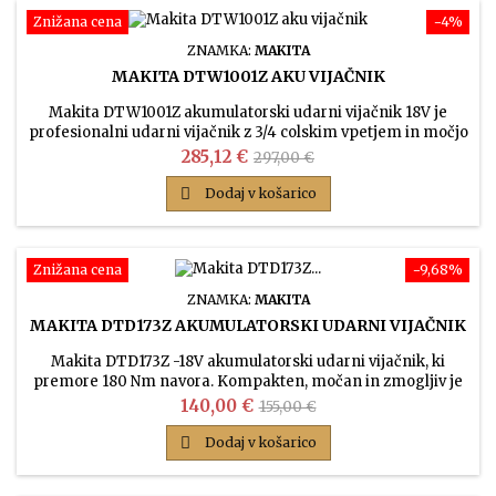
Znižana cena
−4%
ZNAMKA:
MAKITA
MAKITA DTW1001Z AKU VIJAČNIK
Makita DTW1001Z akumulatorski udarni vijačnik 18V je
profesionalni udarni vijačnik z 3/4 colskim vpetjem in močjo
udarca 1050Nm. Glavni namen modela je vijačenje lesnih in
Cena
Običajna
285,12 €
297,00 €
strojnih vijakov, npr. servis kmetijske mehanizacije, servis
cena
motornih vozil in za industrijsko rabo.

Dodaj v košarico
Znižana cena
−9,68%
ZNAMKA:
MAKITA
MAKITA DTD173Z AKUMULATORSKI UDARNI VIJAČNIK
Makita DTD173Z -18V akumulatorski udarni vijačnik, ki
premore 180 Nm navora. Kompakten, močan in zmogljiv je
še bolj ergonomične oblike kot prejšnji modeli. Model ima 8
Cena
Običajna
140,00 €
155,00 €
načinov delovanja in spominska funkcija za različne
cena
aplikacije.

Dodaj v košarico