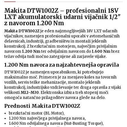
Makita DTW1002Z – profesionalni 18V
LXT akumulatorski udarni vijačnik 1/2"
z navorom 1.200 Nm
Makita DTW1002Z
je eden najzmogljivejših 18V LXT udarnih
vijačnikov, namenjen profesionalni uporabi v avtomehaničnih
delavnicah, industriji, gradbeništvu in montaži jeklenih
konstrukcij. Z brezkrtačnim motorjem, največjim privijalnim
navorom
1.200 Nm
ter odvijalnim navorom do
1.600 Nm
brez
težav odvija tudi močno zategnjene ali zarjavele vijake.
1.200 Nm navora za najzahtevnejša opravila
DTW1002Z je namenjen uporabnikom, ki potrebujejo
maksimalno moč. Primeren je za menjavo koles na tovornih
vozilih, servis težke mehanizacije, montažo jeklenih
konstrukcij, industrijsko vzdrževanje ter druga opravila z vijaki
velikosti
M12–M30
. Elektronska izbira treh stopenj moči
omogoča natančno prilagoditev navora glede na delo.
Prednosti Makita DTW1002Z
brezkrtačni motor (BL Motor),
1.200 Nm največjega privijalnega navora,
1.600 Nm odvijalnega navora (Nut-Busting Torque),