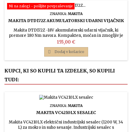
Ni na zalogi - pošljite povpraševanje
ZNAMKA:
MAKITA
MAKITA DTD172Z AKUMULATORSKI UDARNI VIJAČNIK
Makita DTD172Z -18V akumulatorski udarni vijačnik, ki
premore 180 Nm navora. Kompakten, močan in zmogljiv je
še bolj ergonomične oblike kot prejšnji modeli.
Cena
155,00 €

Dodaj v košarico
KUPCI, KI SO KUPILI TA IZDELEK, SO KUPILI
TUDI:
ZNAMKA:
MAKITA
MAKITA VC4210LX SESALEC
Makita VC4210LX električni industrijski sesalec (1200 W, 34
L) za mokro in suho sesanje. Industrijski sesalec s