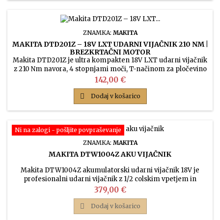
ZNAMKA:
MAKITA
MAKITA DTD201Z – 18V LXT UDARNI VIJAČNIK 210 NM |
BREZKRTAČNI MOTOR
Makita DTD201Z je ultra kompakten 18V LXT udarni vijačnik
z 210 Nm navora, 4 stopnjami moči, T-načinom za pločevino
in brezkrtačnim motorjem – brez akumulatorja in
Cena
142,00 €
polnilnika.

Dodaj v košarico
Ni na zalogi - pošljite povpraševanje
ZNAMKA:
MAKITA
MAKITA DTW1004Z AKU VIJAČNIK
Makita DTW1004Z akumulatorski udarni vijačnik 18V je
profesionalni udarni vijačnik z 1/2 colskim vpetjem in
premore 1300Nm odteznega in 1050 zateznega navora. Novi
Cena
379,00 €
udarni vijačnik z večjim število vrtljajev.

Dodaj v košarico