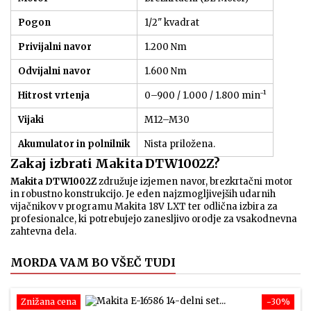
Pogon
1/2" kvadrat
Privijalni navor
1.200 Nm
Odvijalni navor
1.600 Nm
Hitrost vrtenja
0–900 / 1.000 / 1.800 min⁻¹
Vijaki
M12–M30
Akumulator in polnilnik
Nista priložena.
Zakaj izbrati Makita DTW1002Z?
Makita DTW1002Z
združuje izjemen navor, brezkrtačni motor
in robustno konstrukcijo. Je eden najzmogljivejših udarnih
vijačnikov v programu Makita 18V LXT ter odlična izbira za
profesionalce, ki potrebujejo zanesljivo orodje za vsakodnevna
zahtevna dela.
MORDA VAM BO VŠEČ TUDI
Znižana cena
−30%