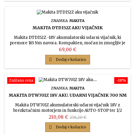
ZNAMKA:
MAKITA
MAKITA DTD152Z AKU VIJAČNIK
Makita DTD152Z -18V akumulatorski udarni vijačnik, ki
premore 165 Nm navora. Kompakten, močan in zmogljiv je
najcenejši model med udarnimi vijačniki.
Cena
69,00 €

Dodaj v košarico
Znižana cena
−18%
ZNAMKA:
MAKITA
MAKITA DTW701Z 18V AKU. UDARNI VIJAČNIK 700 NM
Makita DTW701Z akumulatorski udarni vijačnik 18V z
brezkrtačnim motorjem in funkcijo AUTO-STOP ter 1/2
colskim vpetjem, je primeren za vse standardne natične
Cena
Običajna
210,08 €
256,20 €
nastavke. Glavni namen modela je vijačenje lesnih in
cena
strojnih vijakov, npr. kmetijske mehanizacije in za

Dodaj v košarico
industrijsko rabo. DTW701Z premore 700Nm navora.