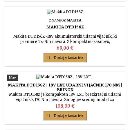
ZNAMKA:
MAKITA
MAKITA DTD156Z
Makita DTD156Z -18V akumulatorski udarni vijačnik, ki
premore 155 Nm navora. Z kompaktno zasnovo,
aluminijastim ohišjem, ustrezno zmogljivostjo je zelo
Cena
69,00 €
primeren za domačo uporabo.

Dodaj v košarico
Nov
MAKITA DTD158Z | 18V LXT UDARNI VIJAČNIK 170 NM |
ERINOX
Makita DTD158Z je kompakten 18V LXT brezkrtačni udarni
vijačnik s 170 Nm navora. Zmogljiv srednji model za
montažo, tesarstvo in redno profesionalno uporabo.
Cena
108,00 €

Dodaj v košarico