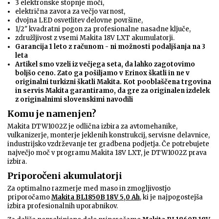
3 elektronske stopnje moči,
električna zavora za večjo varnost,
dvojna LED osvetlitev delovne površine,
1/2" kvadratni pogon za profesionalne nasadne ključe,
združljivost z vsemi Makita 18V LXT akumulatorji.
Garancija 1 leto z računom - ni možnosti podaljšanja na 3
leta
Artikel smo vzeli iz večjega seta, da lahko zagotovimo
boljšo ceno. Zato ga pošiljamo v Erinox škatli in ne v
originalni turkizni škatli Makita. Kot pooblaščena trgovina
in servis Makita garantiramo, da gre za originalen izdelek
z originalnimi slovenskimi navodili
Komu je namenjen?
Makita DTW1002Z je odlična izbira za avtomehanike,
vulkanizerje, monterje jeklenih konstrukcij, servisne delavnice,
industrijsko vzdrževanje ter gradbena podjetja. Če potrebujete
največjo moč v programu Makita 18V LXT, je DTW1002Z prava
izbira.
Priporočeni akumulatorji
Za optimalno razmerje med maso in zmogljivostjo
priporočamo
Makita BL1850B 18V 5,0 Ah
, ki je najpogostejša
izbira profesionalnih uporabnikov.