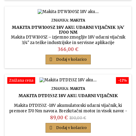
ZNAMKA:
MAKITA
MAKITA DTW1005Z 18V AKU. UDARNI VIJAČNIK 3/4'
1700 NM
Makita DTW1005Z – izjemno zmogljiv 18V udarni vijačnik
3/4" za težke industrijske in servisne aplikacije
Cena
366,00 €

Dodaj v košarico
Znižana cena
−11%
ZNAMKA:
MAKITA
MAKITA DTD153Z 18V AKU. UDARNI VIJAČNIK
Makita DTD153Z -18V akumulatorski udarni vijačnik, ki
premore 170 Nm navora. Brezkrtačni motor in visok navor -
to je pravi udarni vijačnik za resno uporabo.
Cena
Običajna
89,00 €
100,00 €
cena

Dodaj v košarico