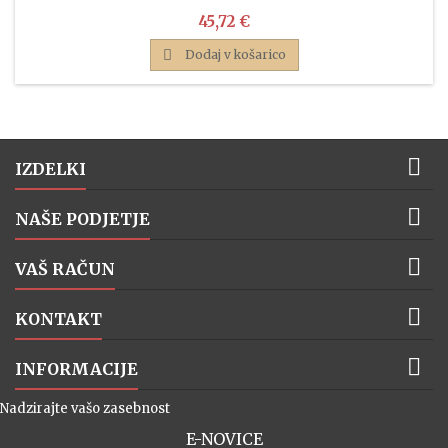
Cena
45,72 €

Dodaj v košarico

IZDELKI

NAŠE PODJETJE

VAŠ RAČUN

KONTAKT

INFORMACIJE
Nadzirajte vašo zasebnost
E-NOVICE