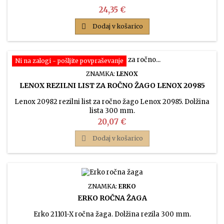
Cena
24,35 €

Dodaj v košarico
Ni na zalogi - pošljite povpraševanje
ZNAMKA:
LENOX
LENOX REZILNI LIST ZA ROČNO ŽAGO LENOX 20985
Lenox 20982 rezilni list za ročno žago Lenox 20985. Dolžina
lista 300 mm.
Cena
20,07 €

Dodaj v košarico
ZNAMKA:
ERKO
ERKO ROČNA ŽAGA
Erko 21101-X ročna žaga. Dolžina rezila 300 mm.