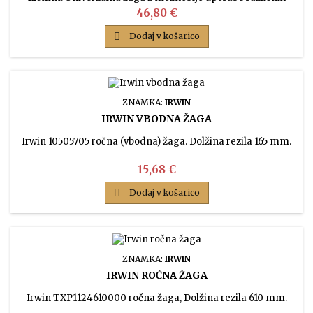
dolžin listov.
Cena
46,80 €

Dodaj v košarico
ZNAMKA:
IRWIN
IRWIN VBODNA ŽAGA
Irwin 10505705 ročna (vbodna) žaga. Dolžina rezila 165 mm.
Cena
15,68 €

Dodaj v košarico
ZNAMKA:
IRWIN
IRWIN ROČNA ŽAGA
Irwin TXP1124610000 ročna žaga, Dolžina rezila 610 mm.