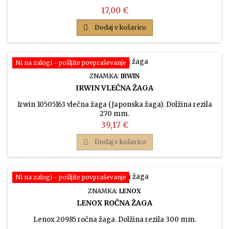
Cena
17,00 €

Dodaj v košarico
Ni na zalogi - pošljite povpraševanje
ZNAMKA:
IRWIN
IRWIN VLEČNA ŽAGA
Irwin 10505163 vlečna žaga (Japonska žaga). Dolžina rezila
270 mm.
Cena
39,17 €

Dodaj v košarico
Ni na zalogi - pošljite povpraševanje
ZNAMKA:
LENOX
LENOX ROČNA ŽAGA
Lenox 20985 ročna žaga. Dolžina rezila 300 mm.