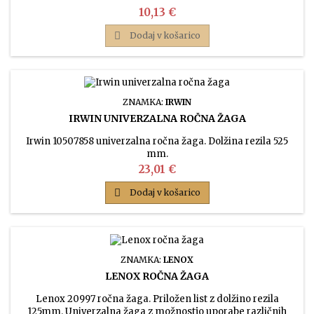
Cena
10,13 €

Dodaj v košarico
ZNAMKA:
IRWIN
IRWIN UNIVERZALNA ROČNA ŽAGA
Irwin 10507858 univerzalna ročna žaga. Dolžina rezila 525
mm.
Cena
23,01 €

Dodaj v košarico
ZNAMKA:
LENOX
LENOX ROČNA ŽAGA
Lenox 20997 ročna žaga. Priložen list z dolžino rezila
125mm. Univerzalna žaga z možnostjo uporabe različnih