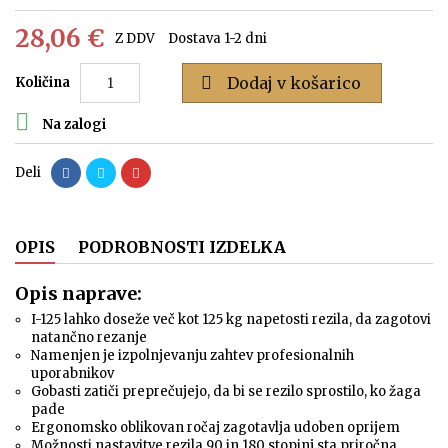
28,06 €
Z DDV
Dostava 1-2 dni

Dodaj v košarico
Količina

Na zalogi
Deli
OPIS
PODROBNOSTI IZDELKA
Opis naprave:
I-125 lahko doseže več kot 125 kg napetosti rezila, da zagotovi
natančno rezanje
Namenjen je izpolnjevanju zahtev profesionalnih
uporabnikov
Gobasti zatiči preprečujejo, da bi se rezilo sprostilo, ko žaga
pade
Ergonomsko oblikovan ročaj zagotavlja udoben oprijem
Možnosti nastavitve rezila 90 in 180 stopinj sta priročna