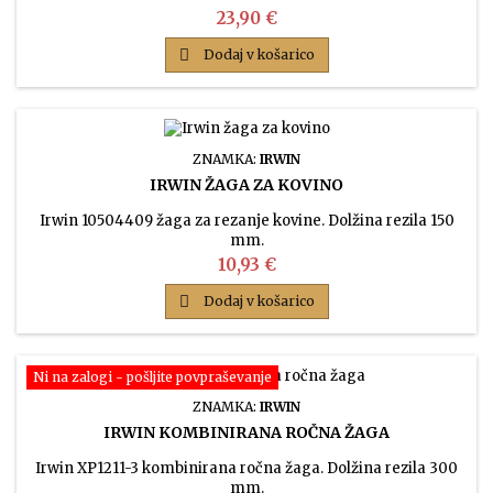
Cena
23,90 €

Dodaj v košarico
ZNAMKA:
IRWIN
IRWIN ŽAGA ZA KOVINO
Irwin 10504409 žaga za rezanje kovine. Dolžina rezila 150
mm.
Cena
10,93 €

Dodaj v košarico
Ni na zalogi - pošljite povpraševanje
ZNAMKA:
IRWIN
IRWIN KOMBINIRANA ROČNA ŽAGA
Irwin XP1211-3 kombinirana ročna žaga. Dolžina rezila 300
mm.