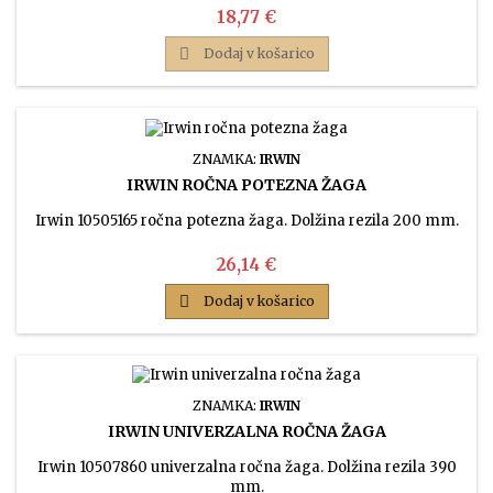
Cena
18,77 €

Dodaj v košarico
ZNAMKA:
IRWIN
IRWIN ROČNA POTEZNA ŽAGA
Irwin 10505165 ročna potezna žaga. Dolžina rezila 200 mm.
Cena
26,14 €

Dodaj v košarico
ZNAMKA:
IRWIN
IRWIN UNIVERZALNA ROČNA ŽAGA
Irwin 10507860 univerzalna ročna žaga. Dolžina rezila 390
mm.