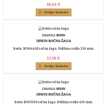
Cena
10,44 €

Dodaj v košarico
ZNAMKA:
IRWIN
IRWIN ROČNA ŽAGA
Irwin 10504408 ročna žaga. Dolžina rezila 250 mm.
Cena
13,50 €

Dodaj v košarico
ZNAMKA:
IRWIN
IRWIN ROČNA ŽAGA
Irwin 10505539 ročna žaga. Dolžina rezila 450 mm.