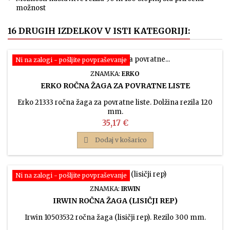
možnost
16 DRUGIH IZDELKOV V ISTI KATEGORIJI:
Ni na zalogi - pošljite povpraševanje
ZNAMKA:
ERKO
ERKO ROČNA ŽAGA ZA POVRATNE LISTE
Erko 21333 ročna žaga za povratne liste. Dolžina rezila 120
mm.
Cena
35,17 €

Dodaj v košarico
Ni na zalogi - pošljite povpraševanje
ZNAMKA:
IRWIN
IRWIN ROČNA ŽAGA (LISIČJI REP)
Irwin 10503532 ročna žaga (lisičji rep). Rezilo 300 mm.