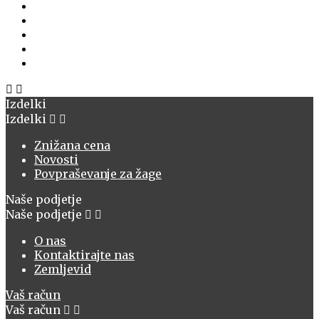


Izdelki
Izdelki


Znižana cena
Novosti
Povpraševanje za žage
Naše podjetje
Naše podjetje


O nas
Kontaktirajte nas
Zemljevid
Vaš račun
Vaš račun

