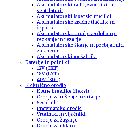
Akumulatorski radii, zvočniki in
ventilatorji
Akumulatorski laserski merilci
Akumulatorske zračne tlačilke in
črpalke
Akumulatorsko orodje za dolbenje,
rezkanje in rezanje
Akumulatorske škarje in prebijalniki
za kovino
Akumulatorski mešalniki
Baterije in polnilci
12V (CXT)
18V (LXT)
40V (XGT)
Električno orodje
Kotne brusilke (fleksi)
Orodje za rušenje in vrtanje
Sesalniki
Pnevmatsko orodje
Vrtalniki in vijačniki
Orodje za žaganje
Orodje za oblanje