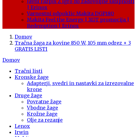
Javni razpis Z igro do zadovoljne skupnosti
| Erinox
Varnostni odpoklic Makita DGP180
Makita Feel the Energy | XGT promocija |
Redemption | Erinox
Domov
Tračna žaga za kovine 850 W, 105 mm odrez + 3
GRATIS LISTI
Domov
Tračni listi
Kronske žage
Adapterji, svedri in nastavki za izrezovalne
krone
Druge žage
Povratne žage
Vbodne žage
Krožne žage
Olje za rezanje
Lenox
Irwin