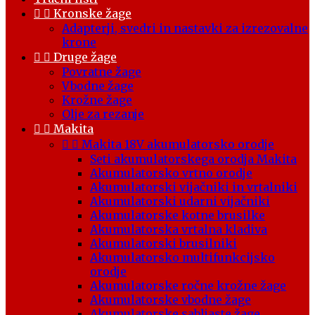


Kronske žage
Adapterji, svedri in nastavki za izrezovalne
krone


Druge žage
Povratne žage
Vbodne žage
Krožne žage
Olje za rezanje


Makita


Makita 18V akumulatorsko orodje
Seti akumulatorskega orodja Makita
Akumulatorsko vrtno orodje
Akumulatorski vijačniki in vrtalniki
Akumulatorski udarni vijačniki
Akumulatorske kotne brusilke
Akumulatorska vrtalna kladiva
Akumulatorski brusilniki
Akumulatorsko multifunkcijsko
orodje
Akumulatorske ročne krožne žage
Akumulatorske vbodne žage
Akumulatorske sabljaste žage