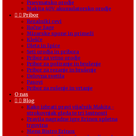
Pnevmatsko orodje
Makita 40V akumulatorsko orodje


Pribor
Rezalniki cevi
Ročne žage
Mizarske spone in primeži
Klešče
Dleta in špice
Seti orodja in pribora
Pribor za vrtno orodje
Pribor za poliranje in brušenje
Pribor za rezanje in brušenje
Delovna svetila
Pasovi
Pribor za rušenje in vrtanje
O nas


Blog
Kako izbrati pravi vijačnik Makita -
strokovnjak gleda te tri lastnosti
Pravila nagradne igre Erinox spletna
trgovina
Menu Bistro Erinox