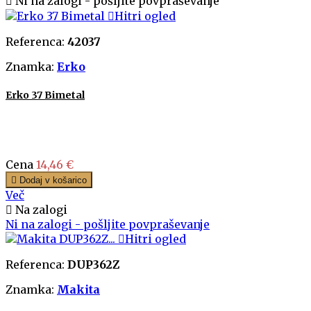

Ni na zalogi - pošljite povpraševanje

Hitri ogled
Referenca:
42037
Znamka:
Erko
Erko 37 Bimetal
Cena
14,46 €

Dodaj v košarico
Več

Na zalogi
Ni na zalogi - pošljite povpraševanje

Hitri ogled
Referenca:
DUP362Z
Znamka:
Makita