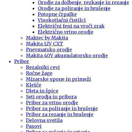
Orodje za dolbenje, rezkanje in rezanje
Orodje za poliranje in brušenje
Potopne črpalke
Visokotlačni čistilci
Električni feni na vroči zrak
Električno vrtno orodje
Maktec by Makita
Makita 12V CXT
Pnevmatsko orodje
Makita 40V akumulatorsko orodje
Pribor
Rezalniki cevi
Ročne žage
Mizarske spone in primeži
Klešče
Dleta in špice
Seti orodja in pribora
Pribor za vrtno orodje
Pribor za poliranje in brušenje
Pribor za rezanje in brušenje
Delovna svetila
Pasovi