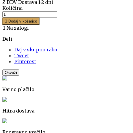
Z DDV
Dostava 1-2 dni
Količina

Dodaj v košarico

Na zalogi
Deli
Daj v skupno rabo
Tweet
Pinterest
Varno plačilo
Hitra dostava
Enostavno vračilo