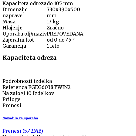
Kapaciteta odreza
do 105 mm
Dimenzije
730x390x500
naprave
mm
Masa
17 kg
Hlajenje
Zračno
Uporaba olj/maziv
PREPOVEDANA
Zajeralni kot
od 0 do 45 °
Garancija
1 leto
Kapaciteta odreza
Podrobnosti izdelka
Referenca
EGEG6038TWIN2
Na zalogi
10 Izdelkov
Priloge
Prenesi
Navodila za uporabo
Prenesi (5.42MB)