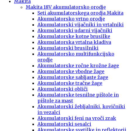
Makita
Makita 18V akumulatorsko orodje
Seti akumulatorskega orodja Makita
Akumulatorsko vrtno orodje
Akumulatorski vijačniki in vrtalniki
Akumulatorski udarni vijačniki
Akumulatorske kotne brusilke
Akumulatorska vrtalna kladiva
Akumulatorski brusilniki
Akumulatorsko multifunkcijsko
orodje
Akumulatorske ročne krožne žage
Akumulatorske vbodne žage
Akumulatorske sabljaste žage
Akumulatorske tračne žage
Akumulatorski obliči
Akumulatorske tesnilne pištole in
pištole za mast
Akumulatorski žebljalniki, kovičniki
in vezalci
Akumulatorski feni na vroči zrak
Akumulatorski sesalci
Akumulatorske svetilke in reflektorji