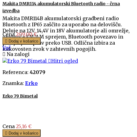
Makita DMR114 akumulatorski Bluetooth radio - črna
izvedba
Makita DMR114B akumulatorski gradbeni radio
Bluetooth z IP65 zaščito za uporabo na delovišču.
Deluje na 12V, 14,4V in 18V akumulatorje ali omrežje,
Cena
209,00 €
omogoča FM/AM sprejem, Bluetooth povezavo in

Dodaj v košarico
polnjenje naprav preko USB. Odlična izbira za
Več
kakovosten zvok v zahtevnih pogojih.

Na zalogi

Hitri ogled
Referenca:
42079
Znamka:
Erko
Erko 79 Bimetal
Cena
25,16 €

Dodaj v košarico