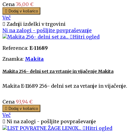
Cena
76,00 €

Dodaj v košarico
Več

Zadnji izdelki v trgovini
Ni na zalogi - pošljite povpraševanje

Hitri ogled
Referenca:
E-11689
Znamka:
Makita
Makita 256- delni set za vrtanje in vijačenje Makita
Makita E-11689 256- delni set za vrtanje in vijačenje.
Cena
93,94 €

Dodaj v košarico
Več

Ni na zalogi - pošljite povpraševanje

Hitri ogled