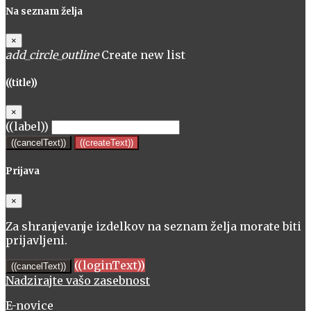
Na seznam želja
×
add_circle_outline
Create new list
((title))
×
((label))
((cancelText))
((createText))
Prijava
×
Za shranjevanje izdelkov na seznam želja morate biti
prijavljeni.
((loginText))
((cancelText))
Nadzirajte vašo zasebnost
E-novice