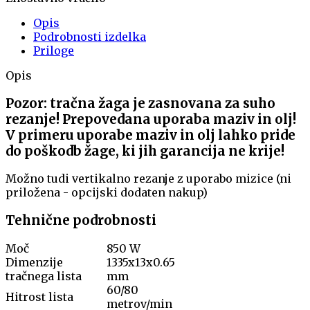
Opis
Podrobnosti izdelka
Priloge
Opis
Pozor: tračna žaga je zasnovana za suho
rezanje! Prepovedana uporaba maziv in olj!
V primeru uporabe maziv in olj lahko pride
do poškodb žage, ki jih garancija ne krije!
Možno tudi vertikalno rezanje z uporabo mizice (ni
priložena - opcijski dodaten nakup)
Tehnične podrobnosti
Moč
850 W
Dimenzije
1335x13x0.65
tračnega lista
mm
60/80
Hitrost lista
metrov/min