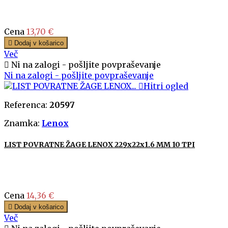
Cena
13,70 €

Dodaj v košarico
Več

Ni na zalogi - pošljite povpraševanje
Ni na zalogi - pošljite povpraševanje

Hitri ogled
Referenca:
20597
Znamka:
Lenox
LIST POVRATNE ŽAGE LENOX 229x22x1.6 MM 10 TPI
Cena
14,36 €

Dodaj v košarico
Več