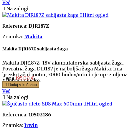
Več

Na zalogi

Hitri ogled
Referenca:
DJR187Z
Znamka:
Makita
Makita DJR187Z sabljasta žaga
Makita DJR187Z -18V akumulatorska sabljasta žaga.
Povratna žaga DJR187 je najboljša žaga Makita: ima
brezkrtačni motor, 3000 hodov/min in je opremljena
Cena
195,00 €
z delovno lučko.

Dodaj v košarico
Več

Na zalogi

Hitri ogled
Referenca:
10502186
Znamka:
Irwin