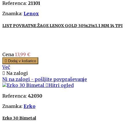
Referenca:
21101
Znamka:
Lenox
LIST POVRATNE ŽAGE LENOX GOLD 305x25x1.1 MM 14 TPI
Cena
13,99 €

Dodaj v košarico
Več

Na zalogi
Ni na zalogi - pošljite povpraševanje

Hitri ogled
Referenca:
42030
Znamka:
Erko
Erko 30 Bimetal