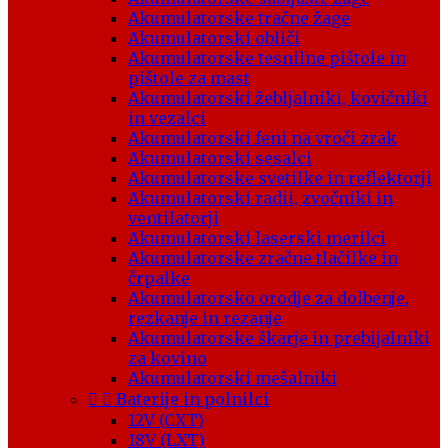
Akumulatorske tračne žage
Akumulatorski obliči
Akumulatorske tesnilne pištole in
pištole za mast
Akumulatorski žebljalniki, kovičniki
in vezalci
Akumulatorski feni na vroči zrak
Akumulatorski sesalci
Akumulatorske svetilke in reflektorji
Akumulatorski radii, zvočniki in
ventilatorji
Akumulatorski laserski merilci
Akumulatorske zračne tlačilke in
črpalke
Akumulatorsko orodje za dolbenje,
rezkanje in rezanje
Akumulatorske škarje in prebijalniki
za kovino
Akumulatorski mešalniki


Baterije in polnilci
12V (CXT)
18V (LXT)