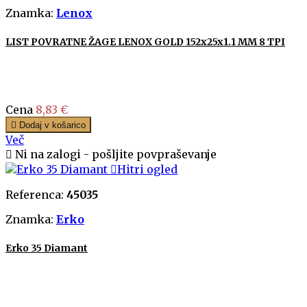
Znamka:
Lenox
LIST POVRATNE ŽAGE LENOX GOLD 152x25x1.1 MM 8 TPI
Cena
8,83 €

Dodaj v košarico
Več

Ni na zalogi - pošljite povpraševanje

Hitri ogled
Referenca:
45035
Znamka:
Erko
Erko 35 Diamant