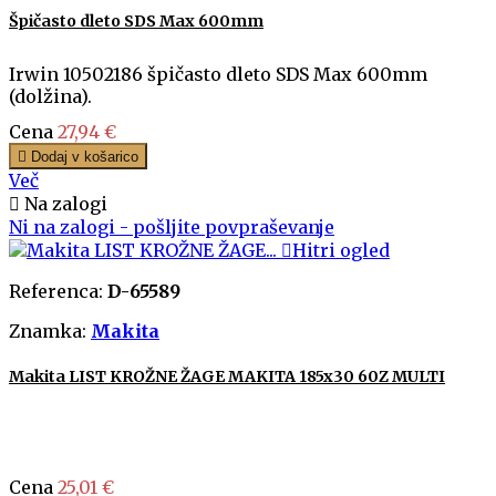
Špičasto dleto SDS Max 600mm
Irwin 10502186 špičasto dleto SDS Max 600mm
(dolžina).
Cena
27,94 €

Dodaj v košarico
Več

Na zalogi
Ni na zalogi - pošljite povpraševanje

Hitri ogled
Referenca:
D-65589
Znamka:
Makita
Makita LIST KROŽNE ŽAGE MAKITA 185x30 60Z MULTI
Cena
25,01 €