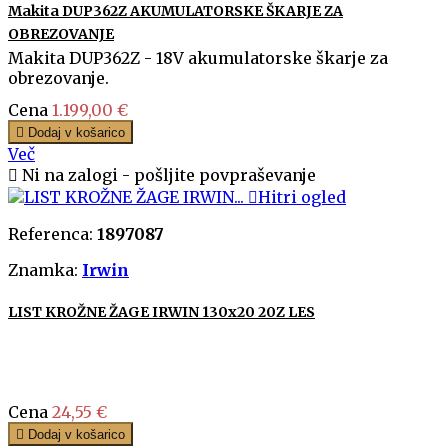
Makita DUP362Z AKUMULATORSKE ŠKARJE ZA
OBREZOVANJE
Makita DUP362Z - 18V akumulatorske škarje za
obrezovanje.
Cena
1.199,00 €

Dodaj v košarico
Več

Ni na zalogi - pošljite povpraševanje

Hitri ogled
Referenca:
1897087
Znamka:
Irwin
LIST KROŽNE ŽAGE IRWIN 130x20 20Z LES
Cena
24,55 €

Dodaj v košarico