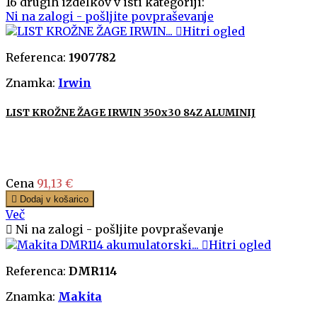
16 drugih izdelkov v isti kategoriji:
Ni na zalogi - pošljite povpraševanje

Hitri ogled
Referenca:
1907782
Znamka:
Irwin
LIST KROŽNE ŽAGE IRWIN 350x30 84Z ALUMINIJ
Cena
91,13 €

Dodaj v košarico
Več

Ni na zalogi - pošljite povpraševanje

Hitri ogled
Referenca:
DMR114
Znamka:
Makita