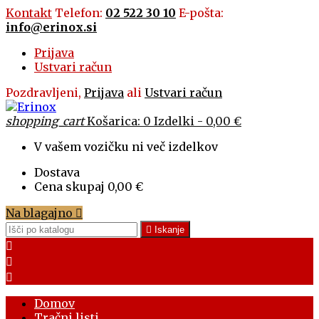
Kontakt
Telefon:
02 522 30 10
E-pošta:
info@erinox.si
Prijava
Ustvari račun
Pozdravljeni,
Prijava
ali
Ustvari račun
shopping_cart
Košarica:
0
Izdelki - 0,00 €
V vašem vozičku ni več izdelkov
Dostava
Cena skupaj
0,00 €
Na blagajno


Iskanje



Domov
Tračni listi