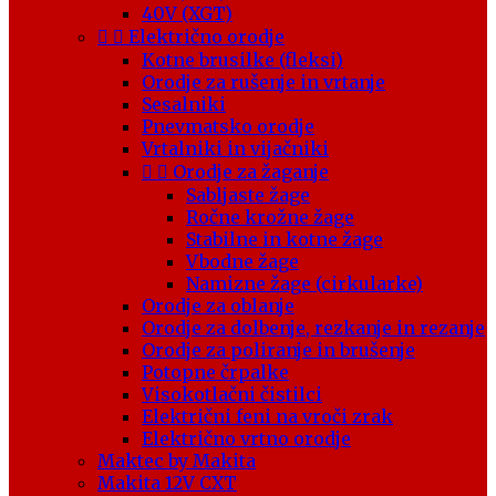
40V (XGT)


Električno orodje
Kotne brusilke (fleksi)
Orodje za rušenje in vrtanje
Sesalniki
Pnevmatsko orodje
Vrtalniki in vijačniki


Orodje za žaganje
Sabljaste žage
Ročne krožne žage
Stabilne in kotne žage
Vbodne žage
Namizne žage (cirkularke)
Orodje za oblanje
Orodje za dolbenje, rezkanje in rezanje
Orodje za poliranje in brušenje
Potopne črpalke
Visokotlačni čistilci
Električni feni na vroči zrak
Električno vrtno orodje
Maktec by Makita
Makita 12V CXT