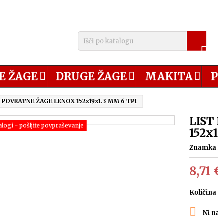

E ŽAGE
DRUGE ŽAGE
MAKITA
P
 POVRATNE ŽAGE LENOX 152x19x1.3 MM 6 TPI
LIST
alogi - pošljite povpraševanje
152x
Znamka
8,71 
Količina

Ni na