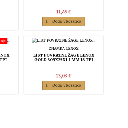
Cena
11,45 €

Dodaj v košarico
anje
ZNAMKA:
LENOX
ENOX
LIST POVRATNE ŽAGE LENOX
TPI
GOLD 305X25X1.1 MM 18 TPI
Cena
13,03 €

Dodaj v košarico