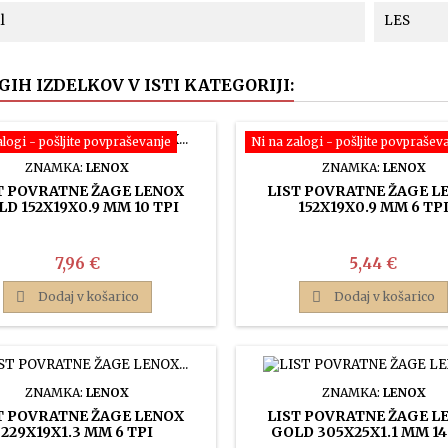
l
LES
GIH IZDELKOV V ISTI KATEGORIJI:
alogi - pošljite povpraševanje
Ni na zalogi - pošljite povprašev
ZNAMKA:
LENOX
ZNAMKA:
LENOX
T POVRATNE ŽAGE LENOX
LIST POVRATNE ŽAGE L
D 152X19X0.9 MM 10 TPI
152X19X0.9 MM 6 TP
Cena
Cena
7,96 €
5,44 €

Dodaj v košarico

Dodaj v košarico
ZNAMKA:
LENOX
ZNAMKA:
LENOX
T POVRATNE ŽAGE LENOX
LIST POVRATNE ŽAGE L
229X19X1.3 MM 6 TPI
GOLD 305X25X1.1 MM 14