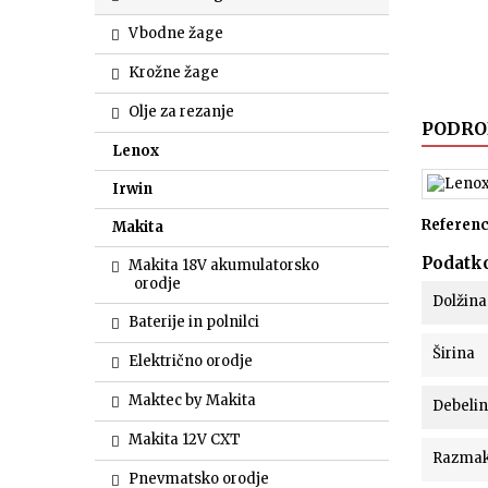
Vbodne žage
Krožne žage
Olje za rezanje
PODRO
Lenox
Irwin
Referen
Makita
Podatko
Makita 18V akumulatorsko
orodje
Dolžina
Baterije in polnilci
Širina
Električno orodje
Maktec by Makita
Debeli
Makita 12V CXT
Razma
Pnevmatsko orodje