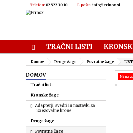
Telefon:
02 522 30 10
E-pošta:
info@erinox.si
TRAČNI LISTI
KRONSK
Domov
Druge žage
Povratne žage
LIST
DOMOV
Ni na z
Tračni listi
Kronske žage
Adapterji, svedri in nastavki za
izrezovalne krone
Druge žage
Povratne žage