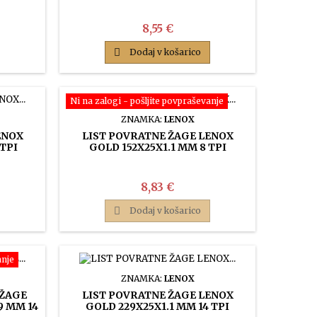
Cena
8,55 €

Dodaj v košarico
Ni na zalogi - pošljite povpraševanje
ZNAMKA:
LENOX
ENOX
LIST POVRATNE ŽAGE LENOX
 TPI
GOLD 152X25X1.1 MM 8 TPI
Cena
8,83 €

Dodaj v košarico
anje
ZNAMKA:
LENOX
 ŽAGE
LIST POVRATNE ŽAGE LENOX
9 MM 14
GOLD 229X25X1.1 MM 14 TPI