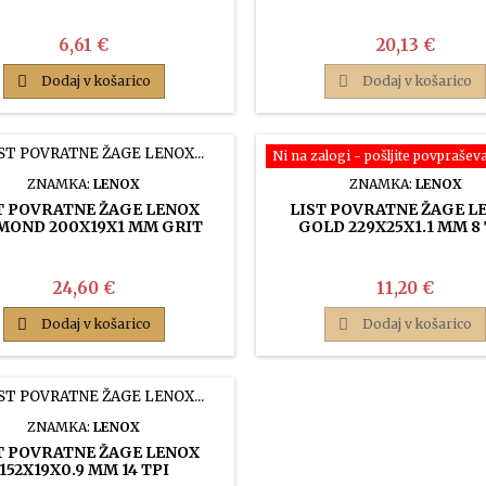
TPI
Cena
Cena
6,61 €
20,13 €

Dodaj v košarico

Dodaj v košarico
Ni na zalogi - pošljite povprašev
ZNAMKA:
LENOX
ZNAMKA:
LENOX
T POVRATNE ŽAGE LENOX
LIST POVRATNE ŽAGE L
MOND 200X19X1 MM GRIT
GOLD 229X25X1.1 MM 8 
Cena
Cena
24,60 €
11,20 €

Dodaj v košarico

Dodaj v košarico
ZNAMKA:
LENOX
T POVRATNE ŽAGE LENOX
152X19X0.9 MM 14 TPI