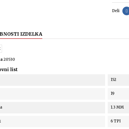
Deli
BNOSTI IZDELKA
ca
20530
vni list
152
19
na
1.3 MM
k
6 TPI