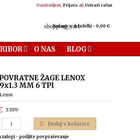
Pozdravljeni,
Prijava
ali
Ustvari račun
shopping_cart
Košarica:
0
Izdelki - 0,00 €
RIBOR
O NAS
BLOG
 POVRATNE ŽAGE LENOX
19x1.3 MM 6 TPI
Lenox
€
Z DDV

Dodaj v košarico
 zalogi - pošljite povpraševanje