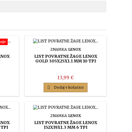
anje
ZNAMKA:
LENOX
ENOX
LIST POVRATNE ŽAGE LENOX
I
GOLD 305X25X1.1 MM 10 TPI
Cena
13,99 €

Dodaj v košarico
ZNAMKA:
LENOX
ENOX
LIST POVRATNE ŽAGE LENOX
 TPI
152X19X1.3 MM 6 TPI