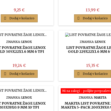
Cena
Cena
9,25 €
13,99 €

Dodaj v košarico

Dodaj v košarico
ZNAMKA:
LENOX
ZNAMKA:
LENOX
T POVRATNE ŽAGE LENOX
LIST POVRATNE ŽAGE L
LD 305X22X1.6 MM 6 TPI
GOLD 229X22X1.6 MM 6
Cena
Cena
19,24 €
15,35 €

Dodaj v košarico

Dodaj v košarico
Ni na zalogi - pošljite povprašev
ZNAMKA:
LENOX
ZNAMKA:
MAKITA
T POVRATNE ŽAGE LENOX
MAKITA LIST POVRATNE
203X19X0.9 MM 10 TPI
MAKITA 5-PACK 200X19X0.