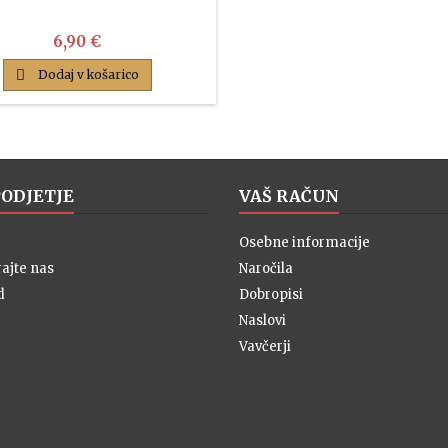
Cena
6,90 €

Dodaj v košarico
PODJETJE
VAŠ RAČUN
Osebne informacije
ajte nas
Naročila
d
Dobropisi
Naslovi
Vavčerji