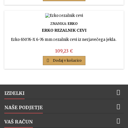
ZNAMKA:
ERKO
ERKO REZALNIK CEVI
Erko 65076-X 6-76 mm rezalnik cevi iz nerjavečega jekla.
Cena
109,23 €

Dodaj v košarico

IZDELKI

NAŠE PODJETJE

VAŠ RAČUN