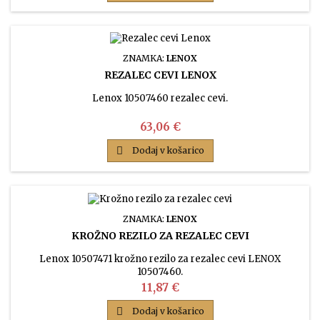
ZNAMKA:
LENOX
REZALEC CEVI LENOX
Lenox 10507460 rezalec cevi.
Cena
63,06 €

Dodaj v košarico
ZNAMKA:
LENOX
KROŽNO REZILO ZA REZALEC CEVI
Lenox 10507471 krožno rezilo za rezalec cevi LENOX
10507460.
Cena
11,87 €

Dodaj v košarico