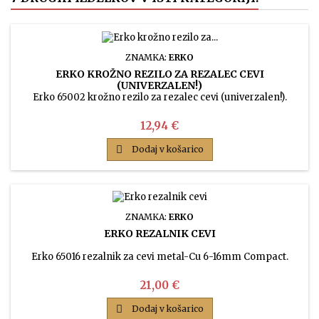
ZNAMKA:
ERKO
ERKO KROŽNO REZILO ZA REZALEC CEVI
(UNIVERZALEN!)
Erko 65002 krožno rezilo za rezalec cevi (univerzalen!).
Cena
12,94 €

Dodaj v košarico
ZNAMKA:
ERKO
ERKO REZALNIK CEVI
Erko 65016 rezalnik za cevi metal-Cu 6-16mm Compact.
Cena
21,00 €

Dodaj v košarico