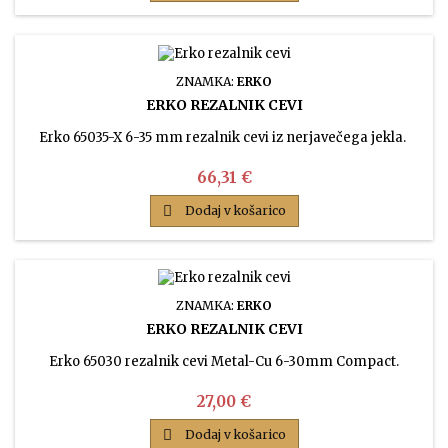
ZNAMKA:
ERKO
ERKO REZALNIK CEVI
Erko 65035-X 6-35 mm rezalnik cevi iz nerjavečega jekla.
Cena
66,31 €

Dodaj v košarico
ZNAMKA:
ERKO
ERKO REZALNIK CEVI
Erko 65030 rezalnik cevi Metal-Cu 6-30mm Compact.
Cena
27,00 €

Dodaj v košarico