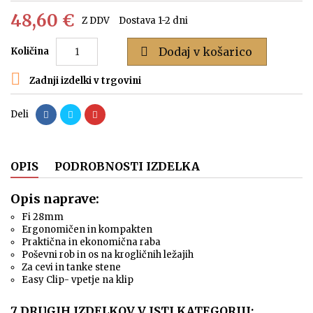
48,60 €
Z DDV
Dostava 1-2 dni

Dodaj v košarico
Količina

Zadnji izdelki v trgovini
Deli
OPIS
PODROBNOSTI IZDELKA
Opis naprave:
Fi 28mm
Ergonomičen in kompakten
Praktična in ekonomična raba
Poševni rob in os na krogličnih ležajih
Za cevi in tanke stene
Easy Clip- vpetje na klip
7 DRUGIH IZDELKOV V ISTI KATEGORIJI: