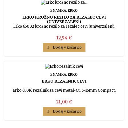
ZNAMKA:
ERKO
ERKO KROŽNO REZILO ZA REZALEC CEVI
(UNIVERZALEN!)
Erko 65002 krožno rezilo za rezalec cevi (univerzalen!).
Cena
12,94 €

Dodaj v košarico
ZNAMKA:
ERKO
ERKO REZALNIK CEVI
Erko 65016 rezalnik za cevi metal-Cu 6-16mm Compact.
Cena
21,00 €

Dodaj v košarico