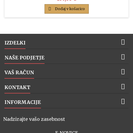
hitrosti ohranja stalno hitrost pod obremenitvijo.

Dodaj v košarico

IZDELKI

NAŠE PODJETJE

VAŠ RAČUN

KONTAKT

INFORMACIJE
Nadzirajte vašo zasebnost
E-NOVICE