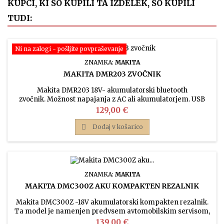
KUPCI, KI SO KUPILI TA IZDELEK, SO KUPILI
TUDI:
Ni na zalogi - pošljite povpraševanje
ZNAMKA:
MAKITA
MAKITA DMR203 ZVOČNIK
Makita DMR203 18V- akumulatorski bluetooth
zvočnik. Možnost napajanja z AC ali akumulatorjem. USB
priljuček za polnjenje pametnih naprav. Brezžična stereo
Cena
129,00 €
povezava (TWS tehnologija) omogoča brezžično povezavo
dveh naprav DMR203 prek Bluetooth povezave za še boljšo

Dodaj v košarico
kakovost stereo načina predvajanja zvoka.
ZNAMKA:
MAKITA
MAKITA DMC300Z AKU KOMPAKTEN REZALNIK
Makita DMC300Z -18V akumulatorski kompakten rezalnik.
Ta model je namenjen predvsem avtomobilskim servisom,
vodovodarjem in monterjem klim. Nadzor konstantne
Cena
139,00 €