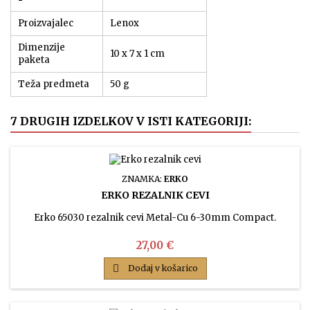
Proizvajalec
Lenox
Dimenzije
‎10 x 7 x 1 cm
paketa
Teža predmeta
50 g
7 DRUGIH IZDELKOV V ISTI KATEGORIJI:
ZNAMKA:
ERKO
ERKO REZALNIK CEVI
Erko 65030 rezalnik cevi Metal-Cu 6-30mm Compact.
Cena
27,00 €

Dodaj v košarico