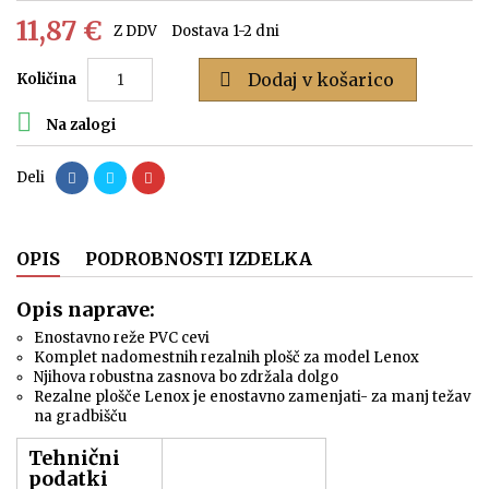
11,87 €
Z DDV
Dostava 1-2 dni

Dodaj v košarico
Količina

Na zalogi
Deli
OPIS
PODROBNOSTI IZDELKA
Opis naprave:
Enostavno reže PVC cevi
Komplet nadomestnih rezalnih plošč za model Lenox
Njihova robustna zasnova bo zdržala dolgo
Rezalne plošče Lenox je enostavno zamenjati- za manj težav
na gradbišču
Tehnični
podatki