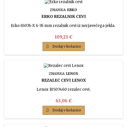
ZNAMKA:
ERKO
ERKO REZALNIK CEVI
Erko 65076-X 6-76 mm rezalnik cevi iz nerjavečega jekla.
Cena
109,23 €

Dodaj v košarico
ZNAMKA:
LENOX
REZALEC CEVI LENOX
Lenox 10507460 rezalec cevi.
Cena
63,06 €

Dodaj v košarico