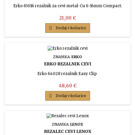
Erko 65016 rezalnik za cevi metal-Cu 6-16mm Compact.
Cena
21,00 €

Dodaj v košarico
ZNAMKA:
ERKO
ERKO REZALNIK CEVI
Erko 64028 rezalnik Easy Clip
Cena
48,60 €

Dodaj v košarico
ZNAMKA:
LENOX
REZALEC CEVI LENOX