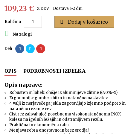
109,23 €
Z DDV
Dostava 1-2 dni

Dodaj v košarico
Količina

Na zalogi
Deli
OPIS
PODROBNOSTI IZDELKA
Opis naprave:
Robusten in lahek: ohišje iz aluminijeve zlitine (65076-X)
Ergonomija: gumb za hitro in natančno nastavitev
4 valji iz nerjavečega jekla zagotavljajo izjemno podporo in
natančno rezanje cevi
Čist rez zahvaljujoč posebnemu visokonatančnemu INOX
kolesu na igelnih ležajih in odstranljivem rezilu.
Praktična in ekonomična raba
Menjava rebra enostavno in brez orodja!