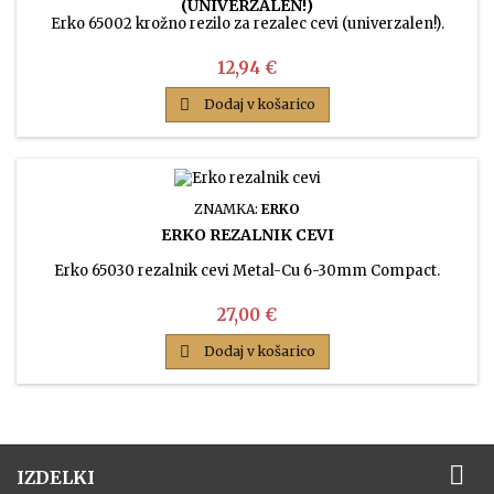
(UNIVERZALEN!)
Erko 65002 krožno rezilo za rezalec cevi (univerzalen!).
Cena
12,94 €

Dodaj v košarico
ZNAMKA:
ERKO
ERKO REZALNIK CEVI
Erko 65030 rezalnik cevi Metal-Cu 6-30mm Compact.
Cena
27,00 €

Dodaj v košarico

IZDELKI