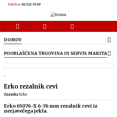
Telefon:
02 522 30 10



DOMOV
POOBLAŠČENA TRGOVINA IN SERVIS MAKITA
Erko rezalnik cevi
Znamka
Erko
Erko 65076-X 6-76 mm rezalnik cevi iz
nerjavečega jekla.