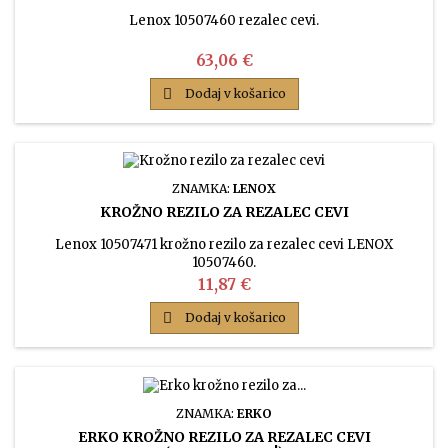
Lenox 10507460 rezalec cevi.
Cena
63,06 €

Dodaj v košarico
ZNAMKA:
LENOX
KROŽNO REZILO ZA REZALEC CEVI
Lenox 10507471 krožno rezilo za rezalec cevi LENOX
10507460.
Cena
11,87 €

Dodaj v košarico
ZNAMKA:
ERKO
ERKO KROŽNO REZILO ZA REZALEC CEVI