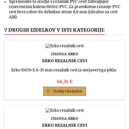
Spremenite to orodje v rezalnik PVC cevi! Zahvaljujoč
rezervnemu kolesu 65002-PVC. Za pravokotno rezanje PVC
cevi brez robov do debeline stene 8,6 mm (idealno za cevi
AIR).
7 DRUGIH IZDELKOV V ISTI KATEGORIJI:
ZNAMKA:
ERKO
ERKO REZALNIK CEVI
Erko 65035-X 6-35 mm rezalnik cevi iz nerjavečega jekla.
Cena
66,31 €

Dodaj v košarico
ZNAMKA:
ERKO
ERKO REZALNIK CEVI